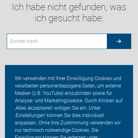
Ich habe nicht gefunden, was
ich gesucht habe:
Neuigkeiten
Wir verwenden mit Ihrer Einwilligung Cookies und
verarbeiten personenbezogene Daten, um externe
ADFC Markgröningen
Medien (z.B. YouTube) einzubinden sowie für
Sei dabei
Analyse- und Marketingzwecke. Durch Klicken auf
‚Alles akzeptieren‘ willigen Sie ein. Unter
Presse
‚Einstellungen‘ können Sie dies individuell
anpassen. Ohne Ihre Zustimmung verwenden wir
Login
nur technisch notwendige Cookies. Die
Einwilligung können Sie jederzeit unter